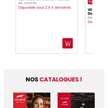
Exclusivité 
Réf : E1032792
Disponible sous 2 à 4 semaines
VERRE MON
Double JAUG
Réf : E394003
Disponible 
NOS
CATALOGUES !