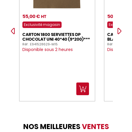
55,00 €
50,90 €
HT
HT
Exclusivité magasin
Exclusivité 
CARTON 1800 SERVIETTES DP
CARTON 180
CHOCOLAT UNI 40*40 (9*200)***
BLANC 40*4
Réf : E941528629-M15
Réf : E9415286
Disponible sous 2 heures
Disponible 
NOS MEILLEURES
VENTES