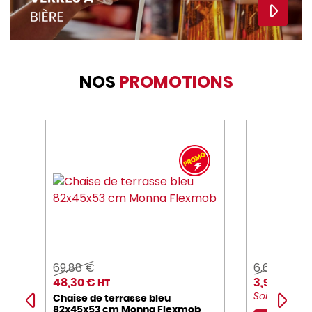
NOS
PROMOTIONS
69,88 €
6,62 €
48,30 €
3,95 €
HT
HT l
Soit 23,70 € 
Chaise de terrasse bleu
82x45x53 cm Monna Flexmob