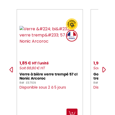
1,85 €
1,95 €
HT l'unité
HT l'
Soit 88,80 € HT
Soit 23,40 € 
Verre à bière verre trempé 57 cl
Gobelet fo
Nonic Arcoroc
trempé 35 c
Réf : E57109
Réf : E40129
Disponible sous 2 à 5 jours
Disponible 