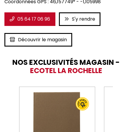
Coordonnées GPS :
46,157749°
-
-1,105998
05 64 17 06 96
S'y rendre
Découvrir le magasin
NOS EXCLUSIVITÉS MAGASIN -
ECOTEL LA ROCHELLE